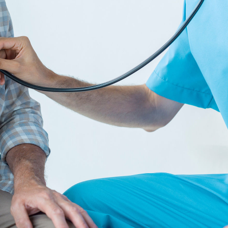
EMERSON ANDERSON
Creative Heads Inc.
 splendor of the diamond. The mighty
rocket. Design perfection. The status
symbol for any business.