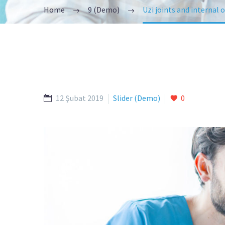
Home
9 (Demo)
Uzi joints and internal
12 Şubat 2019
Slider (Demo)
0