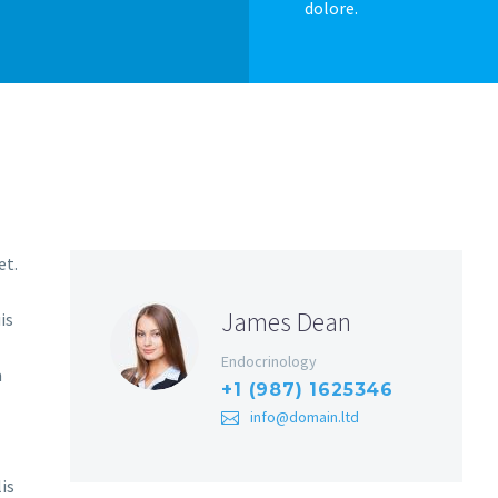
dolore.
et.
James Dean
is
Endocrinology
a
+1 (987) 1625346
info@domain.ltd
is