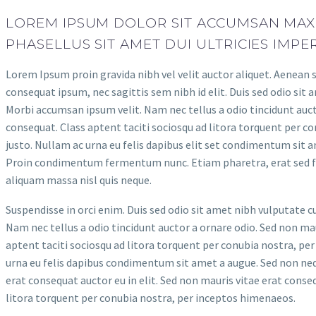
LOREM IPSUM DOLOR SIT ACCUMSAN MAXI
PHASELLUS SIT AMET DUI ULTRICIES IMPER
Lorem Ipsum proin gravida nibh vel velit auctor aliquet. Aenean s
consequat ipsum, nec sagittis sem nibh id elit. Duis sed odio sit
Morbi accumsan ipsum velit. Nam nec tellus a odio tincidunt auct
consequat. Class aptent taciti sociosqu ad litora torquent per c
justo. Nullam ac urna eu felis dapibus elit set condimentum sit am
Proin condimentum fermentum nunc. Etiam pharetra, erat sed f
aliquam massa nisl quis neque.
Suspendisse in orci enim. Duis sed odio sit amet nibh vulputate c
Nam nec tellus a odio tincidunt auctor a ornare odio. Sed non maur
aptent taciti sociosqu ad litora torquent per conubia nostra, per
urna eu felis dapibus condimentum sit amet a augue. Sed non nequ
erat consequat auctor eu in elit. Sed non mauris vitae erat conseq
litora torquent per conubia nostra, per inceptos himenaeos.