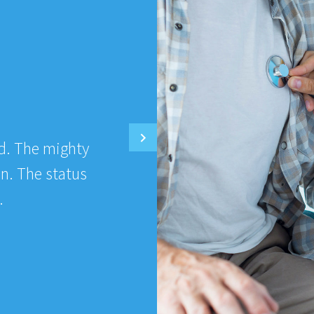
d. The mighty
The blinding
on. The status
power of the 
.