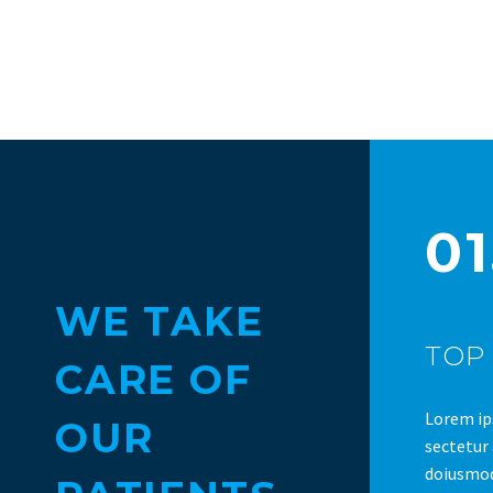
01
WE TAKE
TOP 
CARE OF
Lorem ip
OUR
sectetur 
doiusmod