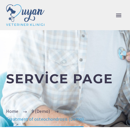
SERVICE PAGE
Home
9 (Demo)
Treatment of osteochondrosis (Demo)