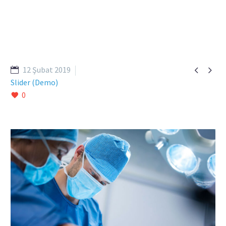


12 Şubat 2019
Slider (Demo)
0